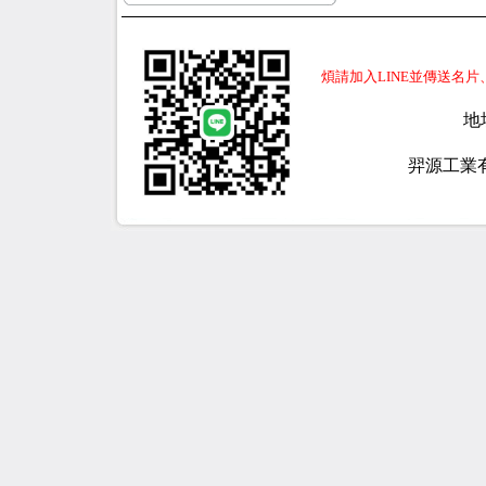
煩請加入LINE並傳送名
地
羿源工業有