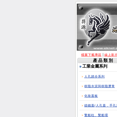
|
檔案下載專區
線上影
產 品 類 別
工業金屬系列
人孔踏步系列
樹脂水泥與樹脂瀝青
化妝蓋板
鑄鐵蓋(人孔蓋，手孔
繫船柱、繫船環