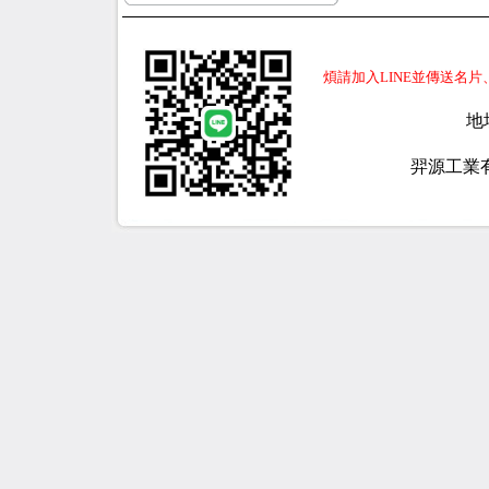
煩請加入LINE並傳送名
地
羿源工業有