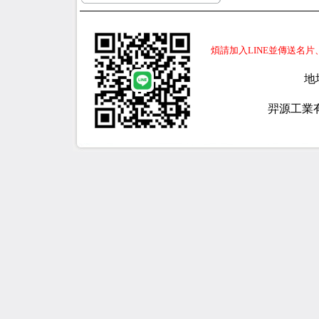
煩請加入LINE並傳送名
地
羿源工業有