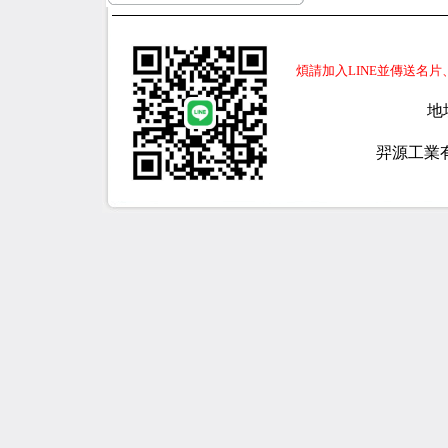
煩請加入LINE並傳送名
地
羿源工業有