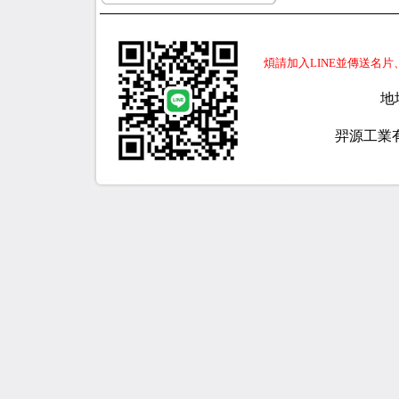
煩請加入LINE並傳送名
地
羿源工業有